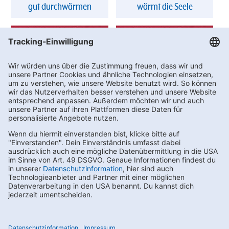
gut durchwärmen
wärmt die Seele
Mit GOSCH SYLT einfach
Lecker durch den Winter
lecker durchwärmen
Newsletter bestellen
Footernav
Footernav
Kontakt
AEB
FAQs
LkSG