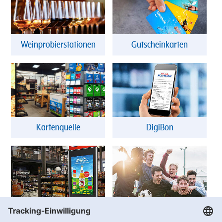
Weinprobierstationen
Gutscheinkarten
Kartenquelle
DigiBon
Produktberater
Vereinswelt