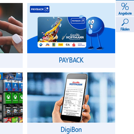
Angebote
Filialen
PAYBACK
DigiBon