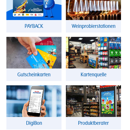
PAYBACK
Weinprobierstationen
Gutscheinkarten
Kartenquelle
DigiBon
Produktberater