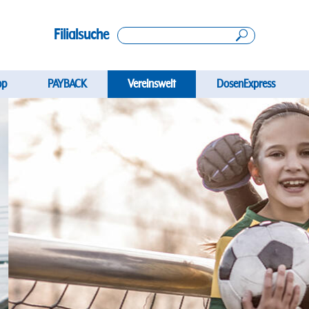
Filialsuche
gation
pp
PAYBACK
Vereinswelt
DosenExpress