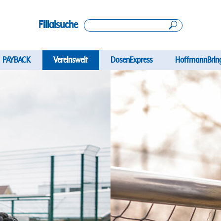
Filialsuche
ation
PAYBACK
Vereinswelt
DosenExpress
HoffmannBrin