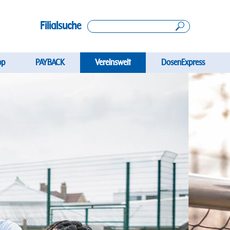
Filialsuche
gation
pp
PAYBACK
Vereinswelt
DosenExpress