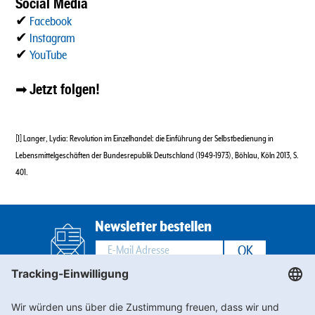
Social Media
✔
Facebook
✔
Instagram
✔
YouTube
Jetzt folgen!
➡
[1] Langer, Lydia: Revolution im Einzelhandel: die Einführung der Selbstbedienung in
Lebensmittelgeschäften der Bundesrepublik Deutschland (1949-1973), Böhlau, Köln 2013, S.
401.
Newsletter bestellen
Footernav
Footernav
Kontakt
AEB
FAQs
LkSG
Mobile
Mobile