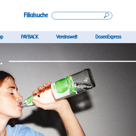
Filialsuche
gation
pp
PAYBACK
Vereinswelt
DosenExpress