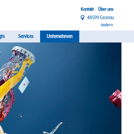
Top
Kontakt
Über uns
48599 Gronau
Menü
ändern
gts
Services
Unternehmen