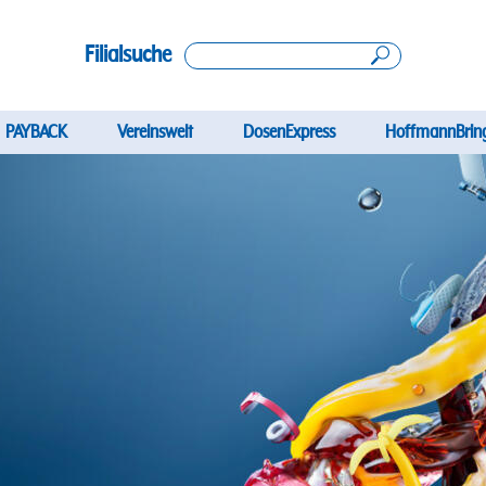
Filialsuche
ation
PAYBACK
Vereinswelt
DosenExpress
HoffmannBrin