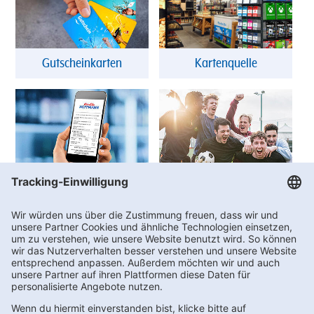
Gutscheinkarten
Kartenquelle
DigiBon
Vereinswelt
FAQs
Kontakt