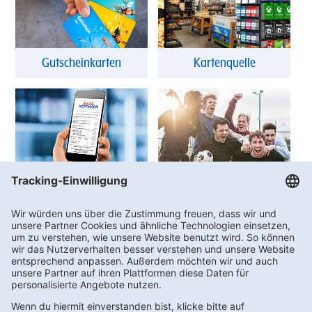
Gutscheinkarten
Kartenquelle
DigiBon
Vereinswelt
FAQs
Kontakt