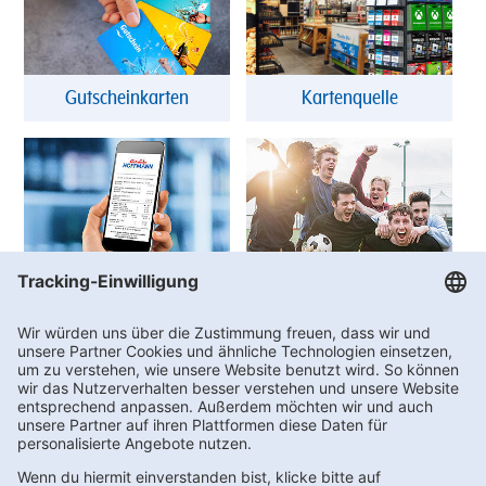
Gutscheinkarten
Kartenquelle
DigiBon
Vereinswelt
FAQs
Kontakt