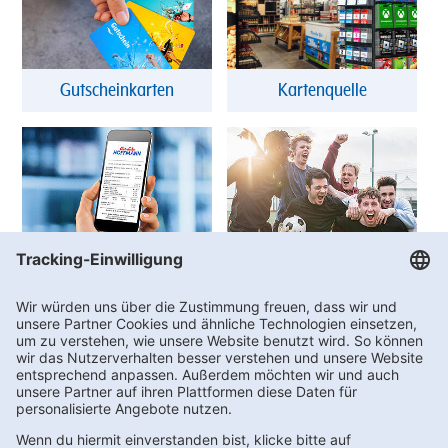
Gutscheinkarten
Kartenquelle
DigiBon
Vereinswelt
FAQs
Kontakt