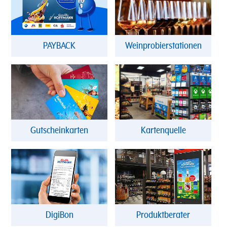
PAYBACK
Weinprobierstationen
Gutscheinkarten
Kartenquelle
DigiBon
Produktberater