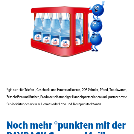
* gilt nicht für Telefon-, Geschenk- und Haustrunkkarten, CO2-Zylinder, Pfand, Tabakwaren,
Zeitschriften und Bücher, Produkte selbständiger Handelspartnerinnen und -partner sowie
Serviceleistungen wie u.a. Hermes oder Lotto und Treuepunkteaktionen.
Noch mehr °punkten mit der