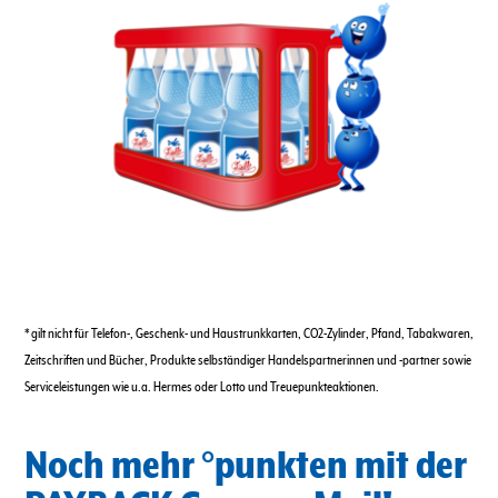
* gilt nicht für Telefon-, Geschenk- und Haustrunkkarten, CO2-Zylinder, Pfand, Tabakwaren,
Zeitschriften und Bücher, Produkte selbständiger Handelspartnerinnen und -partner sowie
Serviceleistungen wie u.a. Hermes oder Lotto und Treuepunkteaktionen.
Noch mehr °punkten mit der