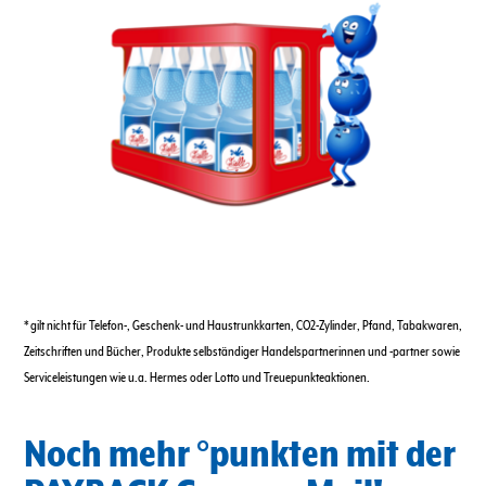
* gilt nicht für Telefon-, Geschenk- und Haustrunkkarten, CO2-Zylinder, Pfand, Tabakwaren,
Zeitschriften und Bücher, Produkte selbständiger Handelspartnerinnen und -partner sowie
Serviceleistungen wie u.a. Hermes oder Lotto und Treuepunkteaktionen.
Noch mehr °punkten mit der