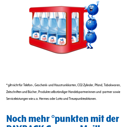
* gilt nicht für Telefon-, Geschenk- und Haustrunkkarten, CO2-Zylinder, Pfand, Tabakwaren,
Zeitschriften und Bücher, Produkte selbständiger Handelspartnerinnen und -partner sowie
Serviceleistungen wie u.a. Hermes oder Lotto und Treuepunkteaktionen.
Noch mehr °punkten mit der