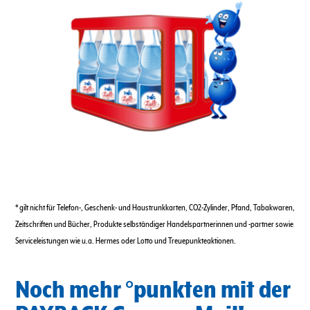
* gilt nicht für Telefon-, Geschenk- und Haustrunkkarten, CO2-Zylinder, Pfand, Tabakwaren,
Zeitschriften und Bücher, Produkte selbständiger Handelspartnerinnen und -partner sowie
Serviceleistungen wie u.a. Hermes oder Lotto und Treuepunkteaktionen.
Noch mehr °punkten mit der