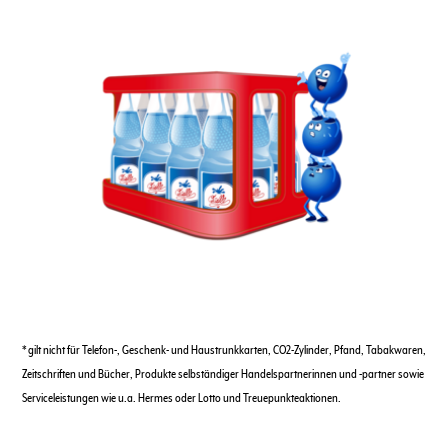
* gilt nicht für Telefon-, Geschenk- und Haustrunkkarten, CO2-Zylinder, Pfand, Tabakwaren,
Zeitschriften und Bücher, Produkte selbständiger Handelspartnerinnen und -partner sowie
Serviceleistungen wie u.a. Hermes oder Lotto und Treuepunkteaktionen.