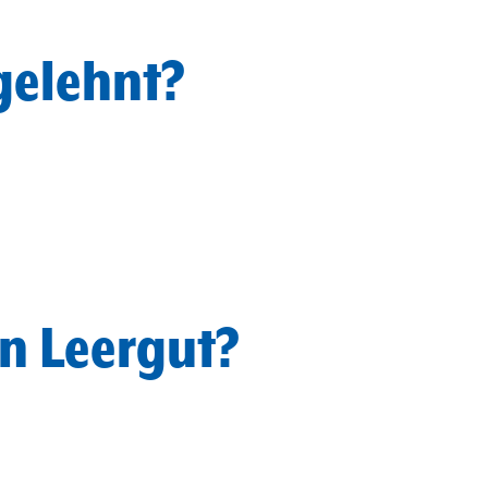
elehnt?
n Leergut?