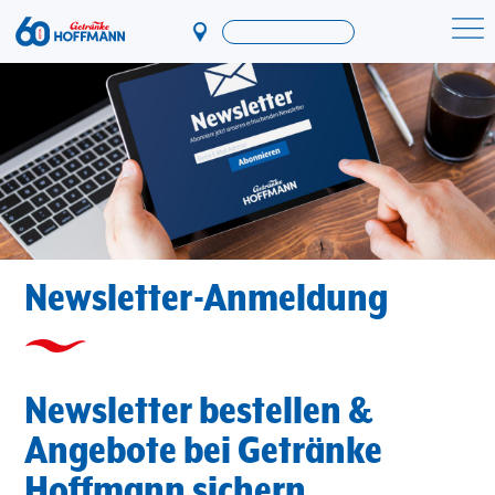
Direkt
zum
Startseite Getränke Hoffmann
Inhalt
Newsletter-Anmeldung
Newsletter bestellen &
Angebote bei Getränke
Hoffmann sichern