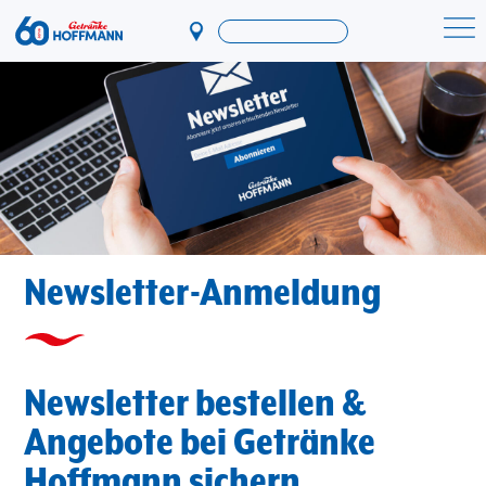
Direkt
zum
Startseite Getränke Hoffmann
Inhalt
Newsletter-Anmeldung
Newsletter bestellen &
Angebote bei Getränke
Hoffmann sichern