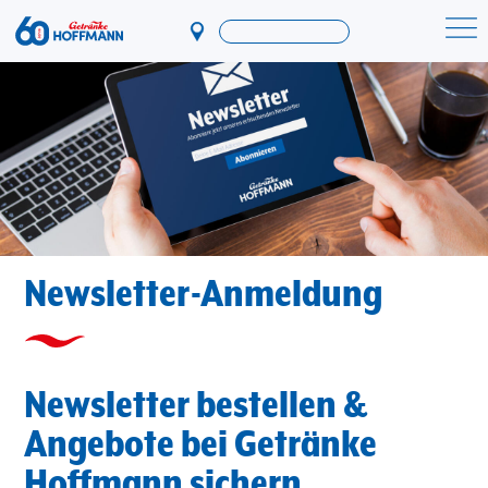
Direkt
zum
Startseite Getränke Hoffmann
Inhalt
Newsletter-Anmeldung
Newsletter bestellen &
Angebote bei Getränke
Hoffmann sichern