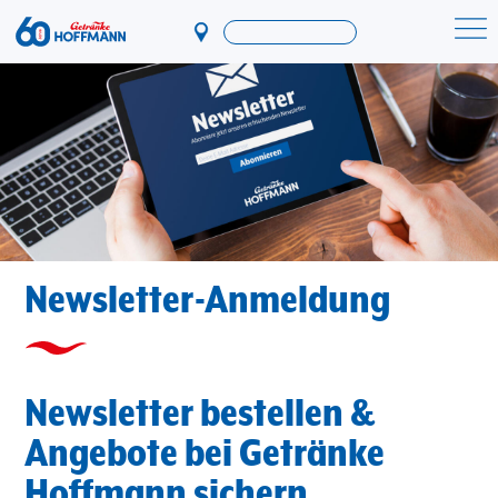
Direkt
zum
Startseite Getränke Hoffmann
Inhalt
Newsletter-Anmeldung
Newsletter bestellen &
Angebote bei Getränke
Hoffmann sichern