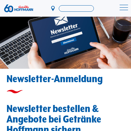
Direkt
zum
Startseite Getränke Hoffmann
Inhalt
Newsletter-Anmeldung
Newsletter bestellen &
Angebote bei Getränke
Hoffmann sichern