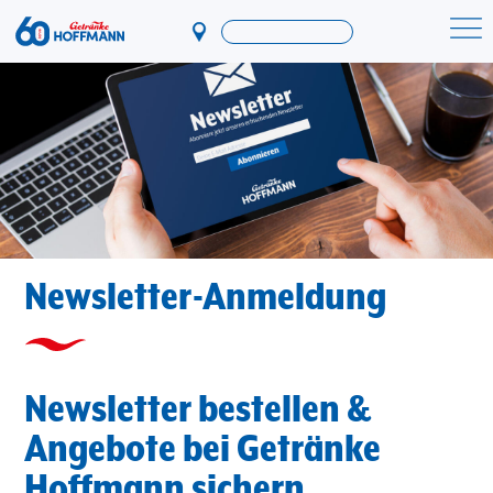
Direkt
zum
Startseite Getränke Hoffmann
Inhalt
Newsletter-Anmeldung
Newsletter bestellen &
Angebote bei Getränke
Hoffmann sichern