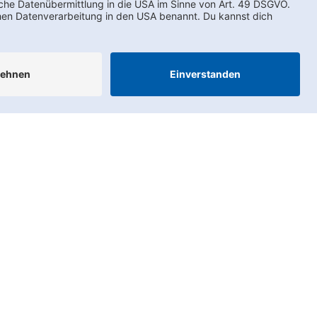
AEB
LkSG
Compliance
Impressum