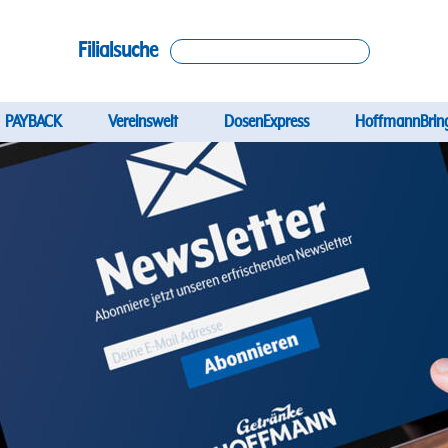
Filialsuche
ation
PAYBACK
Vereinswelt
DosenExpress
HoffmannBrin