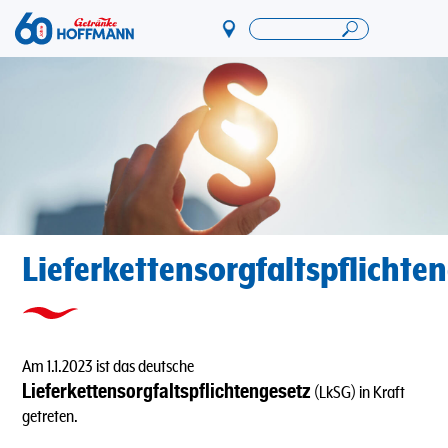
Direkt
zum
Startseite Getränke Hoffmann
Inhalt
Lieferkettensorgfaltspflichte
Am 1.1.2023 ist das deutsche
Lieferkettensorgfaltspflichtengesetz
(LkSG) in Kraft
getreten.