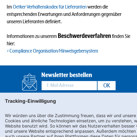
Im
Oetker Verhaltenskodex für Lieferanten
werden die
entsprechenden Erwartungen und Anforderungen gegenüber
unseren Lieferanten definiert.
Beschwerdeverfahren
Informationen zu unserem
finden Sie
hier:
Compliance Organisation/Hinweisgebersystem
Newsletter bestellen
Footernav
Footernav
Kontakt
AEB
FAQs
LkSG
Mobile
Mobile
Karriere
Compliance
1.
2.
Datenschutz
Impressum
Spalte
Spalte