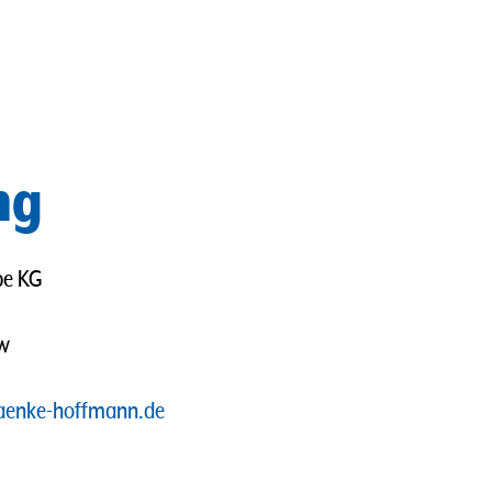
ng
pe KG
ow
aenke-hoffmann.de