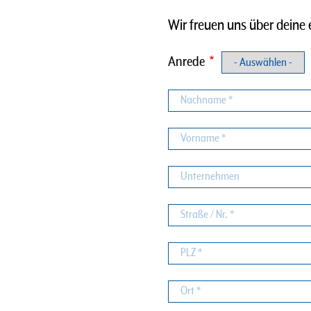
Wir freuen uns über deine 
Anrede
Nachname
Vorname
Unternehmen
Straße
/
Nr.
PLZ
Ort