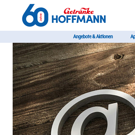
Direkt
zum
Inhalt
Startseite Getränke Hoffmann
Hauptnavi
Angebote & Aktionen
A