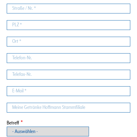
Straße
/
Nr.
PLZ
Ort
Telefon-
Nr.
Telefax-
Nr.
E-
Mail
Meine
Getränke
Hoffmann
Betreff
Stammfiliale