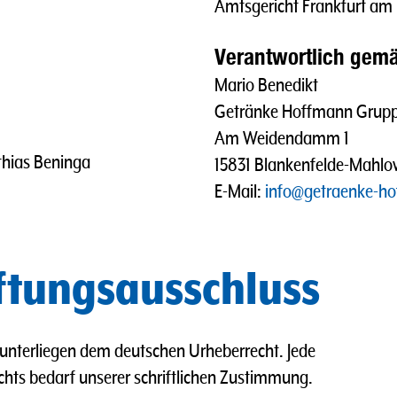
Amtsgericht Frankfurt a
Verantwortlich gemä
Mario Benedikt
Getränke Hoffmann Grup
Am Weidendamm 1
thias Beninga
15831 Blankenfelde-Mahl
E-Mail:
info@getraenke-h
ftungsausschluss
e unterliegen dem deutschen Urheberrecht. Jede
hts bedarf unserer schriftlichen Zustimmung.