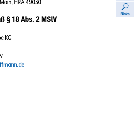
m Main, HRA 49030
Filialen
ß § 18 Abs. 2 MStV
pe KG
ow
offmann.de