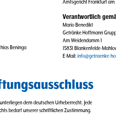
Amtsgericht Frankfurt a
Verantwortlich gemä
Mario Benedikt
Getränke Hoffmann Grup
Am Weidendamm 1
thias Beninga
15831 Blankenfelde-Mahl
E-Mail:
info@getraenke-h
ftungsausschluss
e unterliegen dem deutschen Urheberrecht. Jede
hts bedarf unserer schriftlichen Zustimmung.