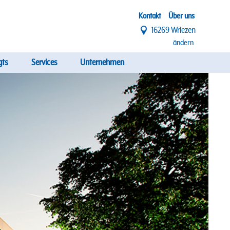
Top
Kontakt
Über uns
16269 Wriezen
Menü
ändern
gts
Services
Unternehmen