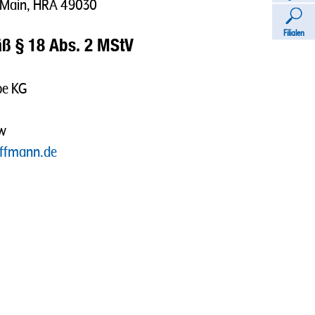
m Main, HRA 49030
Filialen
ß § 18 Abs. 2 MStV
pe KG
ow
offmann.de