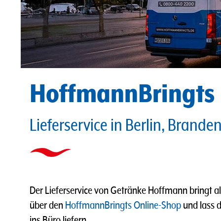
HoffmannBringts
Lieferservice in Berlin, Brande
Der Lieferservice von Getränke Hoffmann bringt al
über den
HoffmannBringts Online-Shop
und lass 
ins Büro liefern.