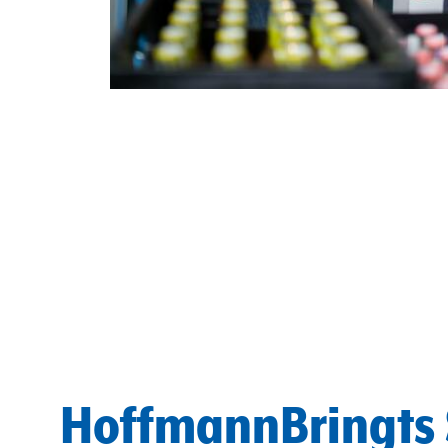
HoffmannBringts 