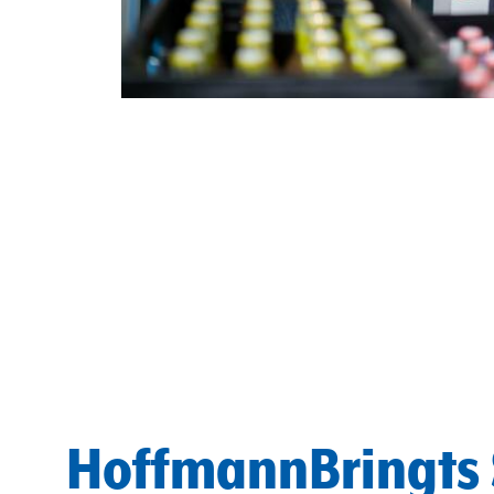
HoffmannBringts 