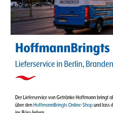
HoffmannBringts
Lieferservice in Berlin, Brande
Der Lieferservice von Getränke Hoffmann bringt al
über den
HoffmannBringts Online-Shop
und lass 
ins Büro liefern.