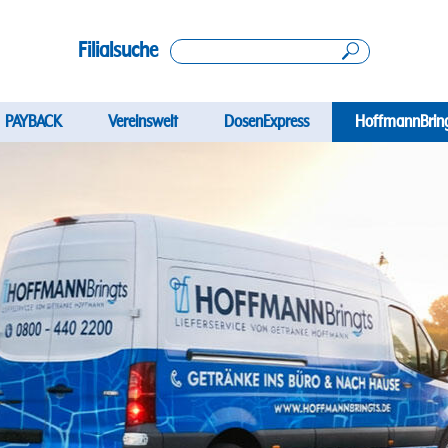
Filialsuche
ation
PAYBACK
Vereinswelt
DosenExpress
HoffmannBrin