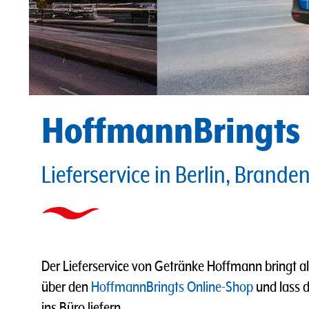
HoffmannBringts
Lieferservice in Berlin, Brande
Der Lieferservice von Getränke Hoffmann bringt al
über den
HoffmannBringts Online-Shop
und lass 
ins Büro liefern.