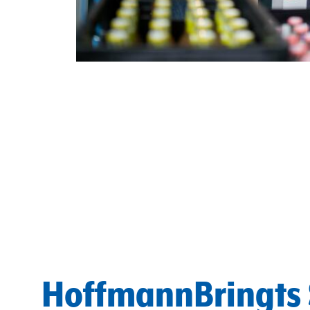
HoffmannBringts 