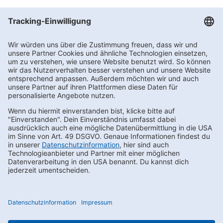
Bleibe immer Up-to-date:
Die neusten Trends & Produktneuheiten
Spannende News & Aktionen
Exklusive Vorteile & Empfehlungen
Ausgewählte Angebote
Newsletter-Anmeldung bei HoffmannBringts
Newsletter bestellen
Footernav
Footernav
Kontakt
AEB
FAQs
LkSG
Mobile
Mobile
Karriere
Compliance