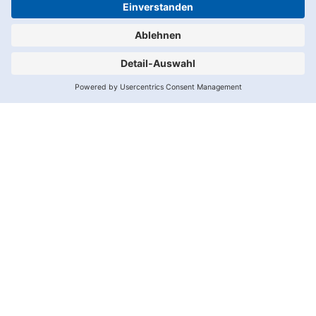
1.
2.
Datenschutz
Impressum
Spalte
Spalte
Wir
benötigen
Ihre
Zustimmung,
um den
Adition-
Service zu
laden!
Wir
verwenden
Adition,