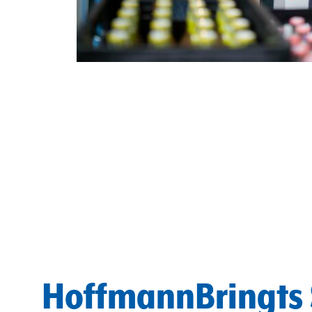
HoffmannBringts 