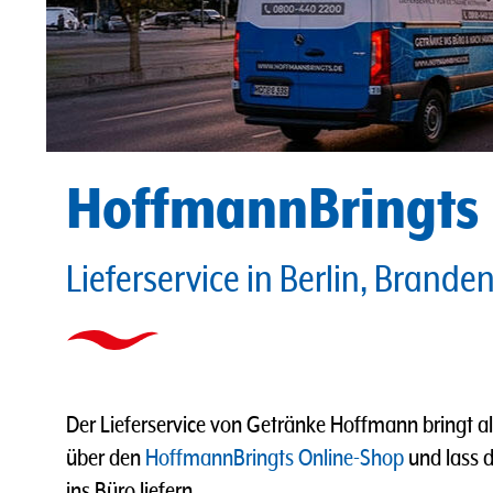
HoffmannBringts
Lieferservice in Berlin, Brande
Der Lieferservice von Getränke Hoffmann bringt al
über den
HoffmannBringts Online-Shop
und lass 
ins Büro liefern.