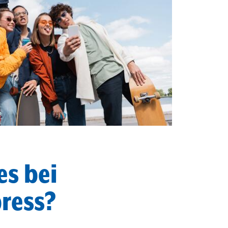
es bei
ress?