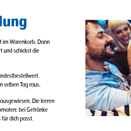
llung
det im Warenkorb. Dann
t und schickst die
indestbestellwert.
m selben Tag raus.
 ausgewiesen. Die leeren
omaten: bei Getränke
ür dich passt.