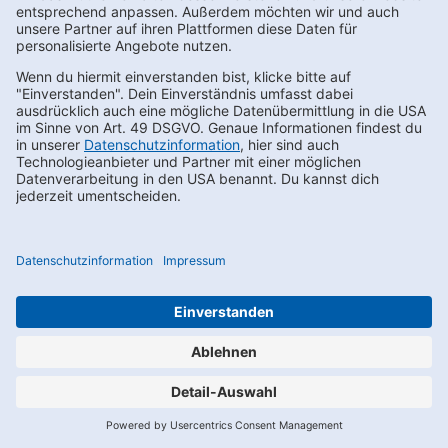
Du kannst den Newsletter auch über WhatsApp abonnieren,
indem Du den dafür vorgesehenen QR-Code scannst. Nach der
Anmeldung zum Newsletter erhältst du zunächst eine Nachricht
im Chat mit einem Bestätigungsfenster. Erst nach Aktivieren ist
deine Anmeldung erfolgreich. Sollte der Link in dem angegebenen
Zeitraum nicht aktiviert werden, werden die angegebenen Daten
wieder gelöscht.
Für das Anbieten und die Nutzung von WhatsApp nutzen wir die
Softwarelösung der Charles GmbH, Gartensstr. 86-87, 10115 Berlin,
im Rahmen eines Auftragsverarbeitungsvertrages.
Die Nutzung von WhatsApp unterliegt allein den von Dir mit
WhatsApp getroffenen Vereinbarungen. Entsprechend der
Nutzungsbedingungen von WhatsApp liegen uns durch Deine
Kontaktaufnahme Deine Telefonnummer und Dein Username
vor.