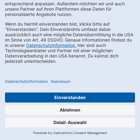
Du kannst den Newsletter auch über WhatsApp abonnieren,
indem Du den dafür vorgesehenen QR-Code scannst. Nach der
Anmeldung zum Newsletter erhältst du zunächst eine Nachricht
im Chat mit einem Bestätigungsfenster. Erst nach Aktivieren ist
deine Anmeldung erfolgreich. Sollte der Link in dem angegebenen
Zeitraum nicht aktiviert werden, werden die angegebenen Daten
wieder gelöscht.
Für das Anbieten und die Nutzung von WhatsApp nutzen wir die
Softwarelösung der Charles GmbH, Gartensstr. 86-87, 10115 Berlin,
im Rahmen eines Auftragsverarbeitungsvertrages.
Die Nutzung von WhatsApp unterliegt allein den von Dir mit
WhatsApp getroffenen Vereinbarungen. Entsprechend der
Nutzungsbedingungen von WhatsApp liegen uns durch Deine
Kontaktaufnahme Deine Telefonnummer und Dein Username
vor.