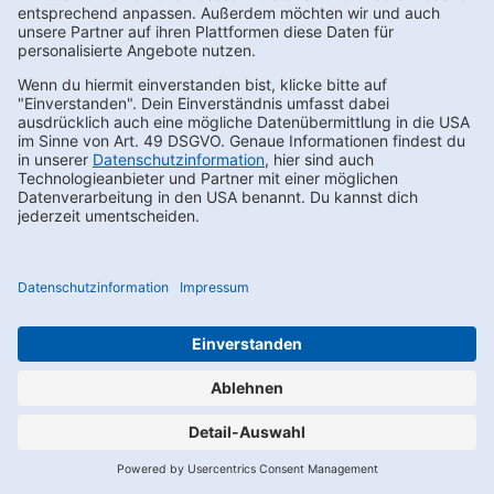
Du kannst den Newsletter auch über WhatsApp abonnieren,
indem Du den dafür vorgesehenen QR-Code scannst. Nach der
Anmeldung zum Newsletter erhältst du zunächst eine Nachricht
im Chat mit einem Bestätigungsfenster. Erst nach Aktivieren ist
deine Anmeldung erfolgreich. Sollte der Link in dem angegebenen
Zeitraum nicht aktiviert werden, werden die angegebenen Daten
wieder gelöscht.
Für das Anbieten und die Nutzung von WhatsApp nutzen wir die
Softwarelösung der Charles GmbH, Gartensstr. 86-87, 10115 Berlin,
im Rahmen eines Auftragsverarbeitungsvertrages.
Die Nutzung von WhatsApp unterliegt allein den von Dir mit
WhatsApp getroffenen Vereinbarungen. Entsprechend der
Nutzungsbedingungen von WhatsApp liegen uns durch Deine
Kontaktaufnahme Deine Telefonnummer und Dein Username
vor.