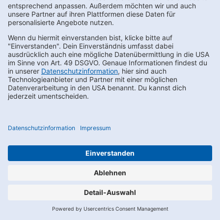
Du kannst den Newsletter auch über WhatsApp abonnieren,
indem Du den dafür vorgesehenen QR-Code scannst. Nach der
Anmeldung zum Newsletter erhältst du zunächst eine Nachricht
im Chat mit einem Bestätigungsfenster. Erst nach Aktivieren ist
deine Anmeldung erfolgreich. Sollte der Link in dem angegebenen
Zeitraum nicht aktiviert werden, werden die angegebenen Daten
wieder gelöscht.
Für das Anbieten und die Nutzung von WhatsApp nutzen wir die
Softwarelösung der Charles GmbH, Gartensstr. 86-87, 10115 Berlin,
im Rahmen eines Auftragsverarbeitungsvertrages.
Die Nutzung von WhatsApp unterliegt allein den von Dir mit
WhatsApp getroffenen Vereinbarungen. Entsprechend der
Nutzungsbedingungen von WhatsApp liegen uns durch Deine
Kontaktaufnahme Deine Telefonnummer und Dein Username
vor.