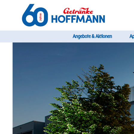
Direkt
zum
Inhalt
Startseite Getränke Hoffmann
Hauptnavi
Angebote & Aktionen
A