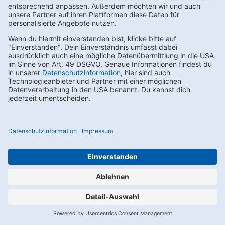
Du kannst den Newsletter auch über WhatsApp abonnieren,
indem Du den dafür vorgesehenen QR-Code scannst. Nach der
Anmeldung zum Newsletter erhältst du zunächst eine Nachricht
im Chat mit einem Bestätigungsfenster. Erst nach Aktivieren ist
deine Anmeldung erfolgreich. Sollte der Link in dem angegebenen
Zeitraum nicht aktiviert werden, werden die angegebenen Daten
wieder gelöscht.
Für das Anbieten und die Nutzung von WhatsApp nutzen wir die
Softwarelösung der Charles GmbH, Gartensstr. 86-87, 10115 Berlin,
im Rahmen eines Auftragsverarbeitungsvertrages.
Die Nutzung von WhatsApp unterliegt allein den von Dir mit
WhatsApp getroffenen Vereinbarungen. Entsprechend der
Nutzungsbedingungen von WhatsApp liegen uns durch Deine
Kontaktaufnahme Deine Telefonnummer und Dein Username
vor.