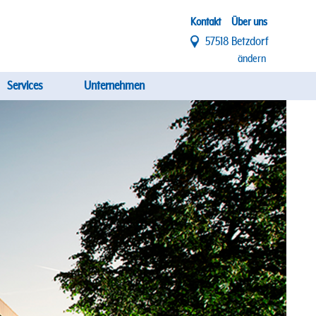
Top
Kontakt
Über uns
57518 Betzdorf
Menü
ändern
Services
Unternehmen