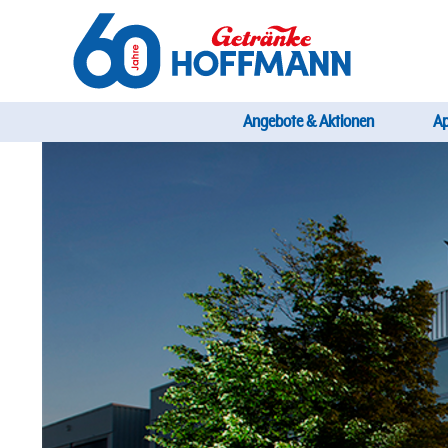
Direkt
zum
Inhalt
Startseite Getränke Hoffmann
Hauptnavi
Angebote & Aktionen
A