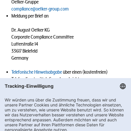
Oetker-Gruppe
compliance@oetker-group.com
Meldung per Brief an
Dr. August Oetker KG
Corporate Compliance Committee
Lutterstraße 14
33617 Bielefeld
Germany
Telefonische Hinweisabgabe
über einen (kostenfreien)
Telefondienst mittels Sprachnachricht
Meldungen von Mitarbeitenden der Oetker-Gruppe an die
Geschäftsführung, den Vorgesetzten, den (Group-)
Compliance Officer oder sonst benannten Ansprechpersonen
des jeweiligen Tochterunternehmens (z.B. im Rahmen eines
persönlichen Gesprächs).
Wir werden den Vorgang sorgfältig prüfen und die erforderlichen