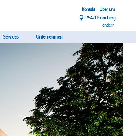
Top
Kontakt
Über uns
25421 Pinneberg
Menü
ändern
Services
Unternehmen