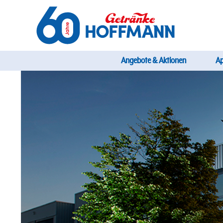
Direkt
zum
Inhalt
Startseite Getränke Hoffmann
Hauptnavi
Angebote & Aktionen
A