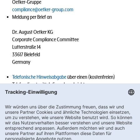
Oetker-Gruppe
compliance@oetker-group.com
Meldung per Brief an
Dr. August Oetker KG
Corporate Compliance Committee
Lutterstraße 14
33617 Bielefeld
Germany
Telefonische Hinweisabgabe
über einen (kostenfreien)
Telefondienst mittels Sprachnachricht
Meldungen von Mitarbeitenden der Oetker-Gruppe an die
Geschäftsführung, den Vorgesetzten, den (Group-)
Compliance Officer oder sonst benannten Ansprechpersonen
des jeweiligen Tochterunternehmens (z.B. im Rahmen eines
persönlichen Gesprächs).
Wir werden den Vorgang sorgfältig prüfen und die erforderlichen